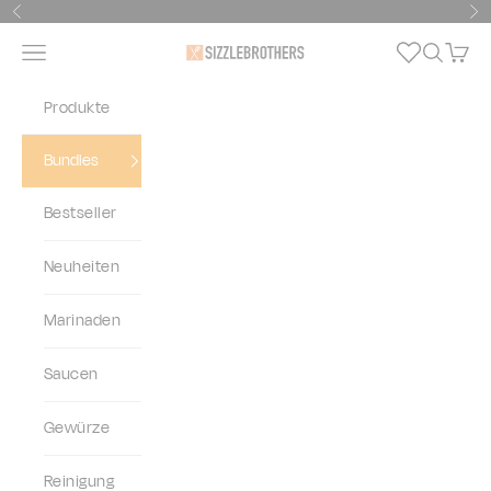
Zum Inhalt springen
Zurück
Vo
Navigationsmenü öffnen
Suche öf
Waren
SizzleBrothers
Produkte
Bundles
Bestseller
Neuheiten
Marinaden
Saucen
Gewürze
Reinigung