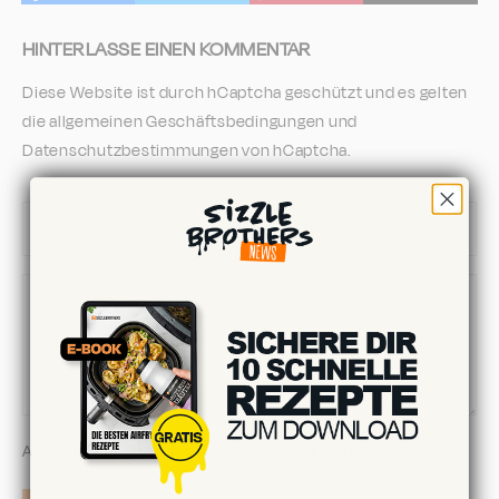
HINTERLASSE EINEN KOMMENTAR
Diese Website ist durch hCaptcha geschützt und es gelten
die
allgemeinen Geschäftsbedingungen
und
Datenschutzbestimmungen
von hCaptcha.
Alle Kommentare werden vor der Veröffentlichung geprüft.