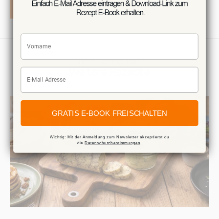
ABSENDEN
Vorname
Noch nicht genug?
Weitere Rezepte
E-Mail
GRATIS E-BOOK FREISCHALTEN
Wichtig: Mit der Anmeldung zum Newsletter akzeptierst du
die
Datenschutzbestimmungen
.