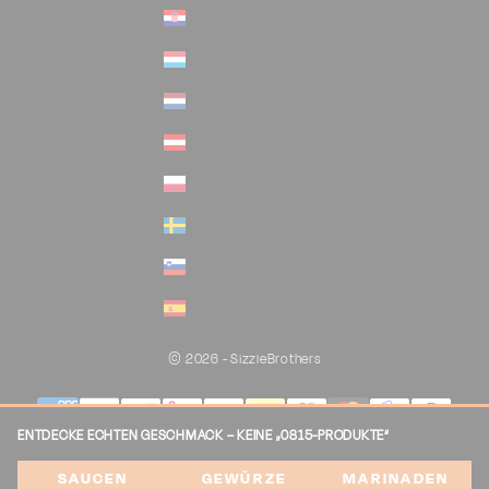
Kroatien (EUR €)
Luxemburg (EUR €)
Niederlande (EUR €)
Österreich (EUR €)
Polen (EUR €)
Schweden (EUR €)
Slowenien (EUR €)
Spanien (EUR €)
© 2026 - SizzleBrothers
ENTDECKE ECHTEN GESCHMACK – KEINE „0815-PRODUKTE“
SAUCEN
GEWÜRZE
MARINADEN