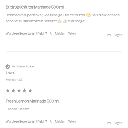
Buttrige Kräuter Marinade 500 ml
Schmeckt super lecker, wie flüssige Kräuterbutter 😋 hab die Marinade 
schon für Grillkartoffeln benutzt👍🏼👍🏼 war mega!
War diese Bewertung hilfreich?
Ja
Melden
Teilen
vor 2 Tagen
Verifizierter Kunde
Uwe
Mannheim, DE
Fresh Lemon Marinade 500 ml
Grosse Klasse!
War diese Bewertung hilfreich?
Ja
Melden
Teilen
vor 2 Tagen