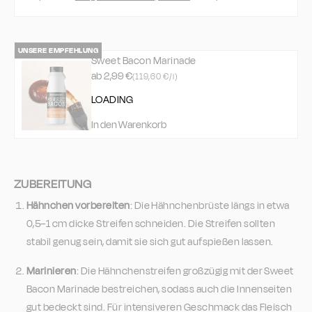
Sweet Bacon Marinade
Angebot
ab 2,99 €
(119,60 €/l)
LOADING
In den Warenkorb
ZUBEREITUNG
Hähnchen vorbereiten
: Die Hähnchenbrüste längs in etwa
0,5–1 cm dicke Streifen schneiden. Die Streifen sollten
stabil genug sein, damit sie sich gut aufspießen lassen.
Marinieren
: Die Hähnchenstreifen großzügig mit der Sweet
Bacon Marinade bestreichen, sodass auch die Innenseiten
gut bedeckt sind. Für intensiveren Geschmack das Fleisch