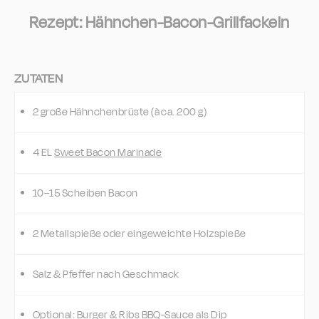
Rezept: Hähnchen-Bacon-Grillfackeln
ZUTATEN
2 große Hähnchenbrüste (à ca. 200 g)
4 EL
Sweet Bacon Marinade
10–15 Scheiben Bacon
2 Metallspieße oder eingeweichte Holzspieße
Salz & Pfeffer nach Geschmack
Optional:
Burger & Ribs BBQ-Sauce
als Dip