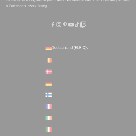
s.
Datenschutzerklärung
.
Deutschland (EUR €)
Land
Belgien (EUR €)
Dänemark (EUR €)
Deutschland (EUR €)
Finnland (EUR €)
Frankreich (EUR €)
Irland (EUR €)
Italien (EUR €)