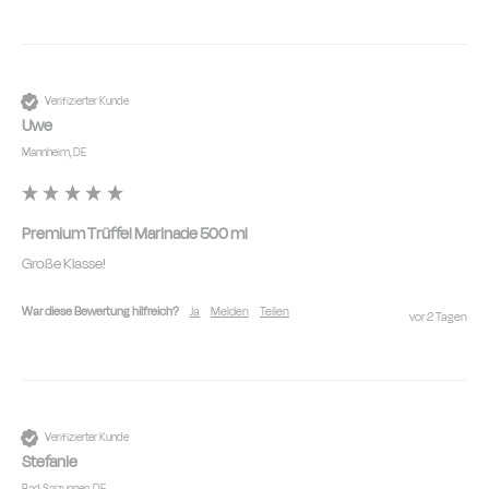
Verifizierter Kunde
Uwe
Mannheim, DE
Premium Trüffel Marinade 500 ml
Große Klasse!
War diese Bewertung hilfreich?
Ja
Melden
Teilen
vor 2 Tagen
Verifizierter Kunde
Stefanie
Bad Salzungen, DE