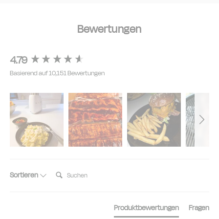
Bewertungen
4.79
New content loaded
Basierend auf 10,151 Bewertungen
Suchen:
Sortieren
Produktbewertungen
Fragen