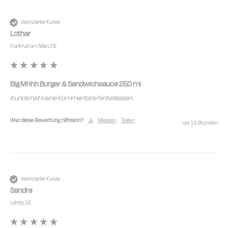
Verifizierter Kunde
Lothar
Frankfurt am Main, DE
Big Mhhh Burger & Sandwichsauce 250 ml
Kunde hat keine Kommentare hinterlassen.
War diese Bewertung hilfreich?
Ja
Melden
Teilen
vor 13 Stunden
Verifizierter Kunde
Sandra
Lehrte, DE