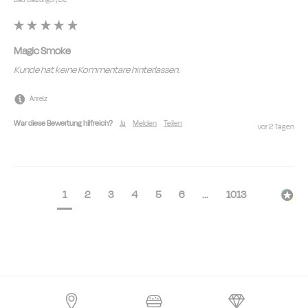
Magic Smoke
Kunde hat keine Kommentare hinterlassen.
Anreiz
War diese Bewertung hilfreich?
Ja
Melden
Teilen
vor 2 Tagen
1
2
3
4
5
6
...
1013