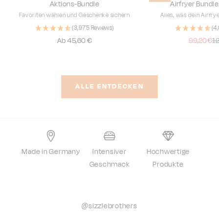
Aktions-Bundle
Airfryer Bundle
Favoriten wählen und Geschenke sichern
Alles, was dein Airfry
(3,975 Reviews)
(4
Angebot
Angebot
Re
Ab 45,60 €
99,20€
1
ALLE ENTDECKEN
Made in Germany
Intensiver
Hochwertige
Geschmack
Produkte
@sizzlebrothers