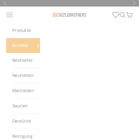
Zum Inhalt springen
Zurück
Vo
Navigationsmenü öffnen
Suche öf
Waren
SizzleBrothers
Produkte
Bundles
Bestseller
Neuheiten
Marinaden
Saucen
Gewürze
Reinigung